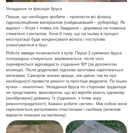
Укладання та фіксація бруса
Перше, що необхідно зробити – прокласти всі фланці
гідроізоляційним матеріалом (найдешевший – руберойд). Як
варіант – бітум + плівка п/е Завдання – деревина не повинна
стикатися з металом. Хоча б тому, що на ньому в процесі
експлуатації буде конденсувати волога і поступово
усмоктуватися в брус.
Робота завжди починається з кутів. Перші 2 суміжних бруса
попередньо стикуються, вирівнюються, після чого
перевіряється відповідність з'єднання 90º (за допомогою
косинця). Після додаткової підгонки заготовки скріплюються
метизами. Саморізи значно краще, ніж цвяхи, так як при
необхідності провести ремонт їх простіше видалити. По інших
кутках – аналогічно.
Укладання бруса по сторонам труднощів
не представляє, враховуючи, що всі вироби мають однакову
(каліброване) довжину. Їх з'єднання, з точки зору
ремонтопридатності, бажано робити «встик». Між собою вони
скріплюються металевими пластинами і скобами (можливі
варіанти показані на малюнку).