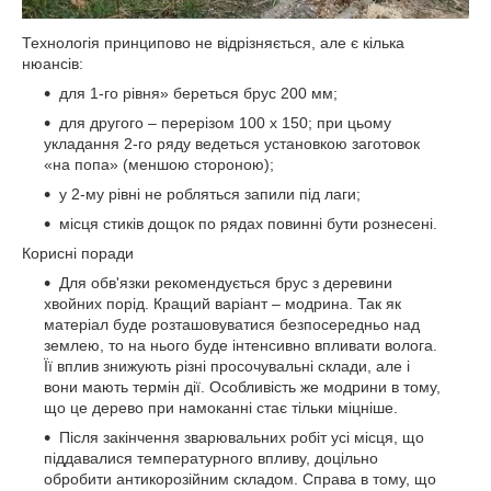
Технологія принципово не відрізняється, але є кілька
нюансів:
для 1-го рівня» береться брус 200 мм;
для другого – перерізом 100 х 150; при цьому
укладання 2-го ряду ведеться установкою заготовок
«на попа» (меншою стороною);
у 2-му рівні не робляться запили під лаги;
місця стиків дощок по рядах повинні бути рознесені.
Корисні поради
Для обв'язки рекомендується брус з деревини
хвойних порід. Кращий варіант – модрина. Так як
матеріал буде розташовуватися безпосередньо над
землею, то на нього буде інтенсивно впливати волога.
Її вплив знижують різні просочувальні склади, але і
вони мають термін дії. Особливість же модрини в тому,
що це дерево при намоканні стає тільки міцніше.
Після закінчення зварювальних робіт усі місця, що
піддавалися температурного впливу, доцільно
обробити антикорозійним складом. Справа в тому, що