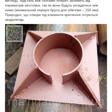
вигляді). Відстань між «ногами літери» залежить від
параметрів заготовок, так як вони будуть укладатися між
ними (мінімальний переріз бруса для обв'язки – 150 мм).
Природно, що отвори під елементи кріплення готуються
заздалегідь.