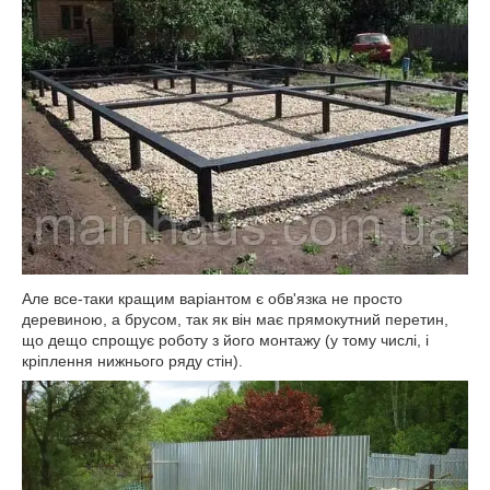
Але все-таки кращим варіантом є обв'язка не просто
деревиною, а брусом, так як він має прямокутний перетин,
що дещо спрощує роботу з його монтажу (у тому числі, і
кріплення нижнього ряду стін).