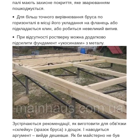
палі мають захисне покриття, яке зварюванням
пошкоджується.
Для більш точного вирівнювання бруса по
горизонталі в місці його укладання на фланець або
підкладається клин, або робиться невеликий випив.
При відсутності ростверку можна додатково
підсилити фундамент «укосинами» з металу.
Зустрічаються рекомендації, як виготовити для обв'язки
«склейку» (зразок бруса) з дощок. І наводиться
аргумент – вийде дешевше. Як би майстерно не був