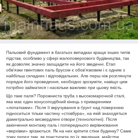
Пальовий фундамент в багатьох випадках краще інших типів
підстав, особливо у сфері малоповерхового будівництва, так
як дозволяє значно заощадити на його зведенні. Етап
обв'язки гвинтових паль брусом є обов'язковим і є одним з
найбільш складних і відповідальних. Але перш ніж розглянути
порядок його проведення, необхідно зрозуміти, навіщо цим
потрібно займатися і наскільки важливо при цьому якість.
Що таке паля? Порожниста труба з высокомарочной сталі,
яка має один конусоподібний кінець з привареними
«лопатками». Після її вкручування в ґрунт над поверхнею
підноситься тільки частину «стовбура», на якій знаходяться
діаметрально висвердлені отвори (технологічні). Після
закінчення монтажу паль і попереднього вирівнювання
«верхівки» зрізаються. Як на них кріпити стіни будинку? Саме
тому перед тим, як приступити до їх зведення, майстри