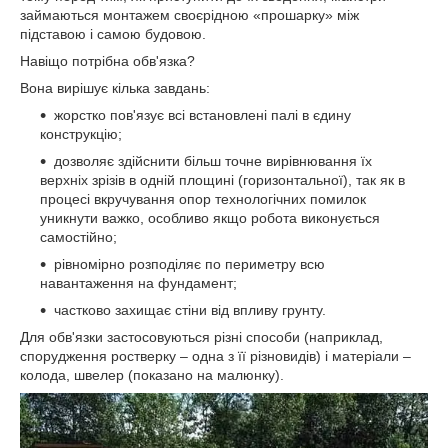
займаються монтажем своєрідною «прошарку» між
підставою і самою будовою.
Навіщо потрібна обв'язка?
Вона вирішує кілька завдань:
жорстко пов'язує всі встановлені палі в єдину
конструкцію;
дозволяє здійснити більш точне вирівнювання їх
верхніх зрізів в одній площині (горизонтальної), так як в
процесі вкручування опор технологічних помилок
уникнути важко, особливо якщо робота виконується
самостійно;
рівномірно розподіляє по периметру всю
навантаження на фундамент;
частково захищає стіни від впливу грунту.
Для обв'язки застосовуються різні способи (наприклад,
спорудження ростверку – одна з її різновидів) і матеріали –
колода, швелер (показано на малюнку).