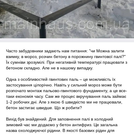
Часто забудовники задають нам питання: "чи Можна залити
взимку, в мороз, розчин бетону в порожнину гвинтової палі?"
Їх сумніви зрозумілі. При негативній температурі працювати з
бетоном складно. Але не в нашому випадку.
Одна з особливостей гвинтових паль – це можливість їх
застосування цілорічно. Навіть у сильний мороз може бути
розпочато монтаж пальово-гвинтового фундаменту, а це все-
таки економія часу. Сам же процес вкручування паль займає
1-2 робочих дні. Але з якою б швидкістю ми не працювали,
бетон застигає швидше. Що ж робити?
Вихід був знайдений. Для заповнення палі в холодний
зимовий час ми додаємо у бетон антифриз. Це загальна
назва охолоджуючої рідини. В якості базових рідин для