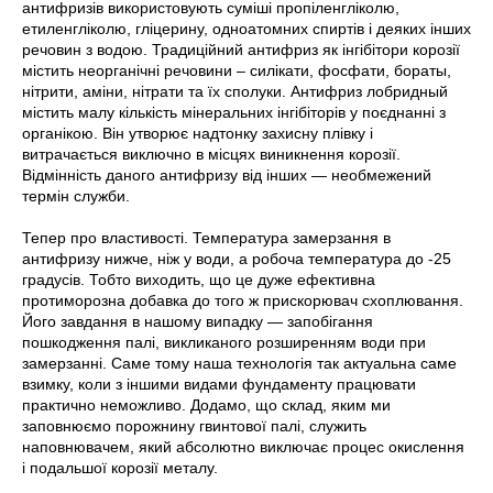
антифризів використовують суміші пропіленгліколю,
етиленгліколю, гліцерину, одноатомних спиртів і деяких інших
речовин з водою. Традиційний антифриз як інгібітори корозії
містить неорганічні речовини – силікати, фосфати, бораты,
нітрити, аміни, нітрати та їх сполуки. Антифриз лобридный
містить малу кількість мінеральних інгібіторів у поєднанні з
органікою. Він утворює надтонку захисну плівку і
витрачається виключно в місцях виникнення корозії.
Відмінність даного антифризу від інших — необмежений
термін служби.
Тепер про властивості. Температура замерзання в
антифризу нижче, ніж у води, а робоча температура до -25
градусів. Тобто виходить, що це дуже ефективна
протиморозна добавка до того ж прискорювач схоплювання.
Його завдання в нашому випадку — запобігання
пошкодження палі, викликаного розширенням води при
замерзанні. Саме тому наша технологія так актуальна саме
взимку, коли з іншими видами фундаменту працювати
практично неможливо. Додамо, що склад, яким ми
заповнюємо порожнину гвинтової палі, служить
наповнювачем, який абсолютно виключає процес окислення
і подальшої корозії металу.