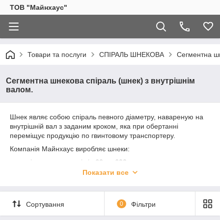
ТОВ "Майнхаус"
Товари та послуги
СПІРАЛЬ ШНЕКОВА
Сегментна шн
Сегментна шнекова спіраль (шнек) з внутрішнім
валом.
Шнек являє собою спіраль певного діаметру, навареную на
внутрішній вал з заданим кроком, яка при обертанні
переміщує продукцію по гвинтовому транспортеру.
Компанія Майнхаус виробляє шнеки:
діаметром лопаті від 60 до 600 мм
Показати все
товщиною пера від 2 до 16 мм
довжиною до 6 метрів
Залежно від сфери застосування, матеріалом для шнека
Сортування
0
Фільтри
може бути чорний метал,
корозійно-стійка
, харчова або