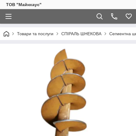
ТОВ "Майнхаус"
Товари та послуги
СПІРАЛЬ ШНЕКОВА
Сегментна шн