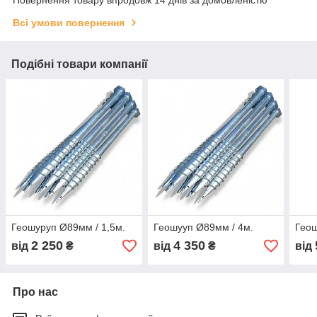
Всі умови повернення
Подібні товари компанії
Геошуруп Ø89мм / 1,5м.
Геошууп Ø89мм / 4м.
Геош
2 250
4 350
від
₴
від
₴
від
Про нас