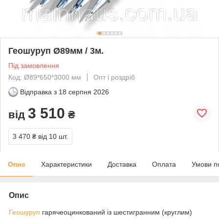
Геошуруп Ø89мм / 3м.
Під замовлення
Код: Ø89*650*3000 мм
Опт і роздріб
Відправка з
18 серпня 2026
3 510
від
₴
3 470 ₴
від 10 шт.
Опис
Характеристики
Доставка
Оплата
Умови п
Опис
Геошуруп
гарячеоцинкований із шестигранним (круглим)