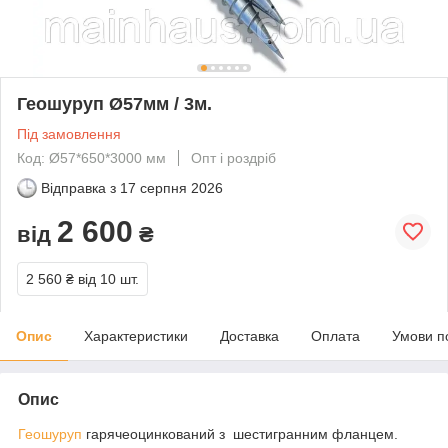
Геошуруп Ø57мм / 3м.
Під замовлення
Код: Ø57*650*3000 мм
Опт і роздріб
Відправка з
17 серпня 2026
2 600
від
₴
2 560 ₴
від 10 шт.
Опис
Характеристики
Доставка
Оплата
Умови п
Опис
Геошуруп
гарячеоцинкований з шестигранним фланцем.