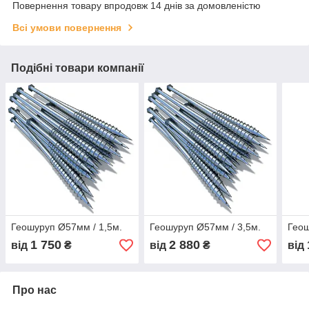
Повернення товару впродовж 14 днів за домовленістю
Всі умови повернення
Подібні товари компанії
Геошуруп Ø57мм / 1,5м.
Геошуруп Ø57мм / 3,5м.
Геош
1 750
2 880
від
₴
від
₴
від
Про нас