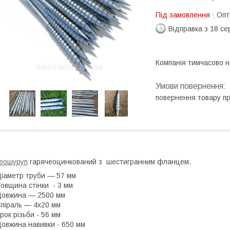
Під замовлення
Опт
Відправка з 18 се
Компанія тимчасово 
повернення товару п
еошуруп
гарячеоцинкований з шестигранним фланцем.
іаметр труби — 57 мм
овщина стінки - 3 мм
овжина — 2500 мм
піраль — 4х20 мм
рок різьби - 56 мм
овжина навивки - 650 мм