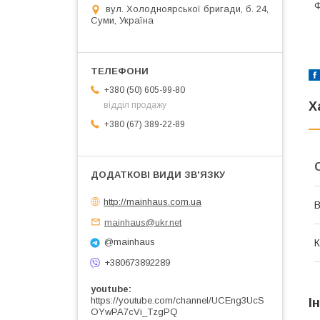
Ф
вул. Холодноярської бригади, б. 24,
Суми, Україна
+380 (50) 605-99-80
Х
відділ продажу
+380 (67) 389-22-89
http://mainhaus.com.ua
В
mainhaus@ukr.net
@mainhaus
К
+380673892289
youtube
https://youtube.com/channel/UCEng3UcS
І
OYwPA7cVi_TzgPQ