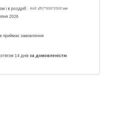
ом і в роздріб
Код:
Ø57*650*2500 мм
рпня 2026
не приймає замовлення
ротягом 14 днів
за домовленістю