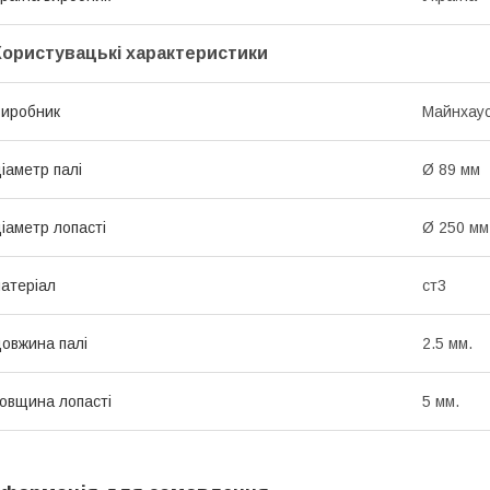
Користувацькі характеристики
иробник
Майнхау
іаметр палі
Ø 89 мм
іаметр лопасті
Ø 250 мм
атеріал
ст3
овжина палі
2.5 мм.
овщина лопасті
5 мм.