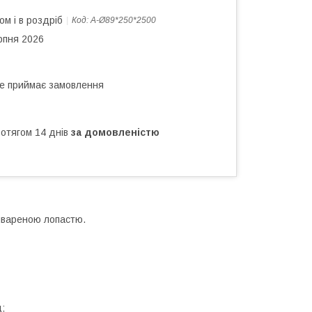
ом і в роздріб
Код:
A-Ø89*250*2500
рпня 2026
не приймає замовлення
ротягом 14 днів
за домовленістю
ивареною лопастю.
;