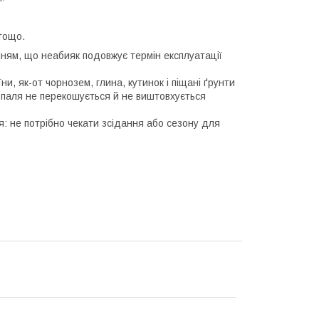
тощо.
ням, що неабияк подовжує термін експлуатації
и, як-от чорнозем, глина, кутинок і піщані ґрунти
і паля не перекошується й не виштовхується
я: не потрібно чекати зсідання або сезону для