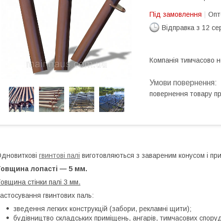
Під замовлення
Опт
Відправка з 12 се
Компанія тимчасово 
повернення товару п
дновиткові
гвинтові палі
виготовляються з завареним конусом і пр
Товщина лопасті — 5 мм.
овщина стінки палі 3 мм.
астосування гвинтових паль:
зведення легких конструкцій (забори, рекламні щити);
будівництво складських приміщень, ангарів, тимчасових споруд