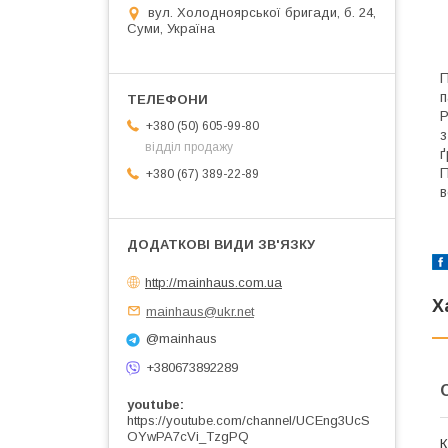
вул. Холодноярської бригади, б. 24,
Суми, Україна
П
п
Р
+380 (50) 605-99-80
з
відділ продажу
ґ
П
+380 (67) 389-22-89
в
http://mainhaus.com.ua
Х
mainhaus@ukr.net
@mainhaus
+380673892289
youtube
https://youtube.com/channel/UCEng3UcS
OYwPA7cVi_TzgPQ
К