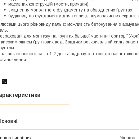
масивних конструкцій (мости, причали);
зміцнення монолітного фундаменту на обводнених ґрунтах;
будівництво фундаменту для теплиць, шумозахисних екранів 
люсами цього різновиду паль є: можливість бетонування з армуван
аль.
озраховані для монтажу на ґрунтах більшої частини території Україн
 високим рівнем ґрунтових вод. Завдяки розкривальній силі лопаст
рунтом.
алі встановлюються за 1-2 дні та відразу ж готові до навантаженн
становлення.
арактеристики
Основні
раїна виробник
Україна