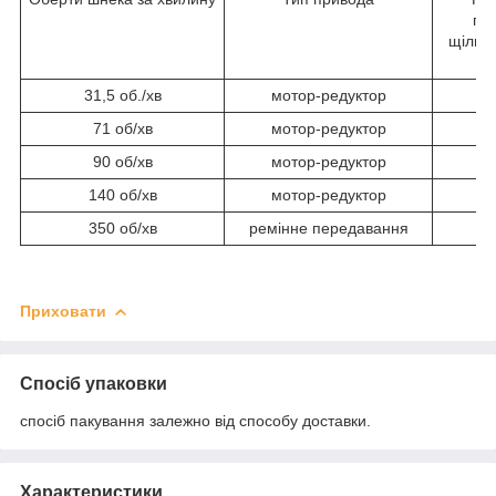
про
щільні
31,5 об./хв
мотор-редуктор
71 об/хв
мотор-редуктор
90 об/хв
мотор-редуктор
140 об/хв
мотор-редуктор
350 об/хв
ремінне передавання
Приховати
Спосіб упаковки
спосіб пакування залежно від способу доставки.
Характеристики