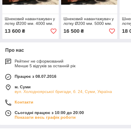
Шнековий навантажувач у
Шнековий навантажувач у
Шнек
лотку Ø200 мм. 4000 мм.
лотку Ø200 мм. 5000 мм.
лотк
13 600
16 500
18 
₴
₴
Про нас
Рейтинг не сформований
Менше 5 відгуків за останній рік
Працює з 08.07.2016
м. Суми
вул. Холодноярської бригади, б. 24, Суми, Україна
Контакти
Сьогодні працює з 10:00 до 20:00
Показати весь графік роботи