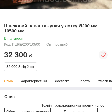
Шнековий навантажувач у лотку Ø200 мм.
10500 мм.
В наявності
Код: ПШЛØ200*10500
Опт і роздріб
32 300
₴
32 000 ₴
від 2 шт.
Опис
Характеристики
Доставка
Оплата
Умови п
Опис
Технічні характеристики продуктивності.
Оберти шнека за хвилину
Тип привода
Про