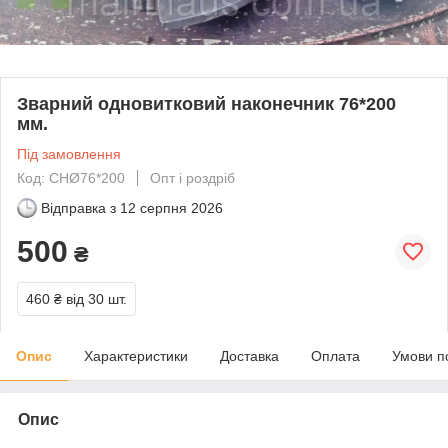
Зварний одновитковий наконечник 76*200
мм.
Під замовлення
Код: СНØ76*200
Опт і роздріб
Відправка з
12 серпня 2026
500
₴
460 ₴
від 30 шт.
Опис
Характеристики
Доставка
Оплата
Умови п
Опис