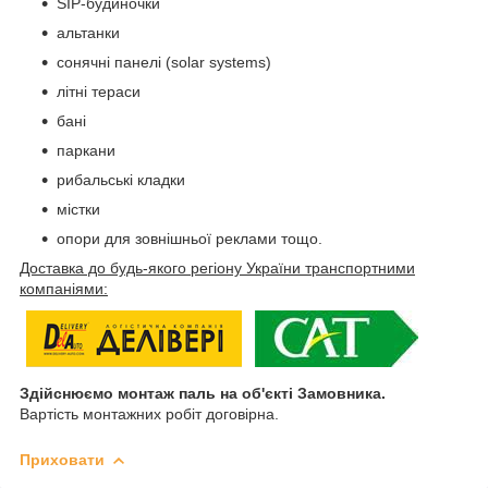
SIP-будиночки
альтанки
сонячні панелі (solar systems)
літні тераси
бані
паркани
рибальські кладки
містки
опори для зовнішньої реклами тощо.
Доставка до будь-якого регіону України транспортними
компаніями:
Здійснюємо монтаж паль на об'єкті Замовника.
Вартість монтажних робіт договірна.
Приховати