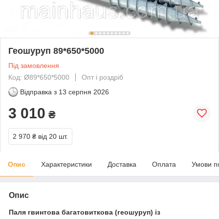
Геошуруп 89*650*5000
Під замовлення
Код: Ø89*650*5000
Опт і роздріб
Відправка з
13 серпня 2026
3 010
₴
2 970 ₴
від 20 шт.
Опис
Характеристики
Доставка
Оплата
Умови п
Опис
Паля гвинтова багатовиткова (геошуруп) із