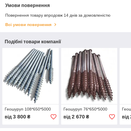
Умови повернення
Повернення товару впродовж 14 днів за домовленістю
Всі умови повернення
Подібні товари компанії
Геошуруп 108*650*5000
Геошуруп 76*650*5000
Геош
3 800
2 670
від
₴
від
₴
від