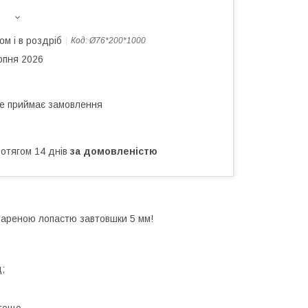
ом і в роздріб
Код:
Ø76*200*1000
рпня 2026
не приймає замовлення
ротягом 14 днів
за домовленістю
ивареною лопастю завтовшки 5 мм!
;