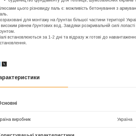
будівництво фундаменту для теплиць, шумозахисних екранів 
люсами цього різновиду паль є: можливість бетонування з армуван
аль.
озраховані для монтажу на ґрунтах більшої частини території Україн
 високим рівнем ґрунтових вод. Завдяки розкривальній силі лопаст
рунтом.
алі встановлюються за 1-2 дні та відразу ж готові до навантаженн
становлення.
арактеристики
Основні
раїна виробник
Україна
Користувацькі характеристики