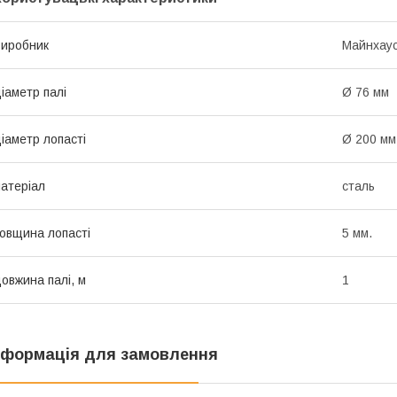
иробник
Майнхау
іаметр палі
Ø 76 мм
іаметр лопасті
Ø 200 мм
атеріал
сталь
овщина лопасті
5 мм.
овжина палі, м
1
нформація для замовлення