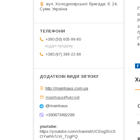
вул. Холодноярської бригади, б. 24,
П
Суми, Україна
п
Р
з
ґ
П
+380 (50) 605-99-80
в
відділ продажу
+380 (67) 389-22-89
Х
http://mainhaus.com.ua
mainhaus@ukr.net
@mainhaus
+380673892289
К
youtube
https://youtube.com/channel/UCEng3UcS
OYwPA7cVi_TzgPQ