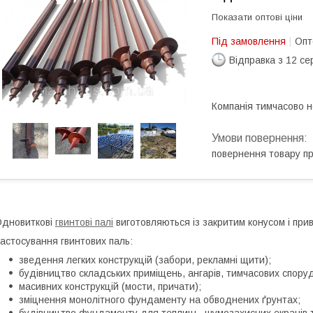
Показати оптові ціни
Під замовлення
Опт
Відправка з 12 се
Компанія тимчасово 
повернення товару п
дновиткові
гвинтові палі
виготовляються із закритим конусом і пр
астосування гвинтових паль:
зведення легких конструкцій (забори, рекламні щити);
будівництво складських приміщень, ангарів, тимчасових споруд
масивних конструкцій (мости, причати);
зміцнення монолітного фундаменту на обводнених ґрунтах;