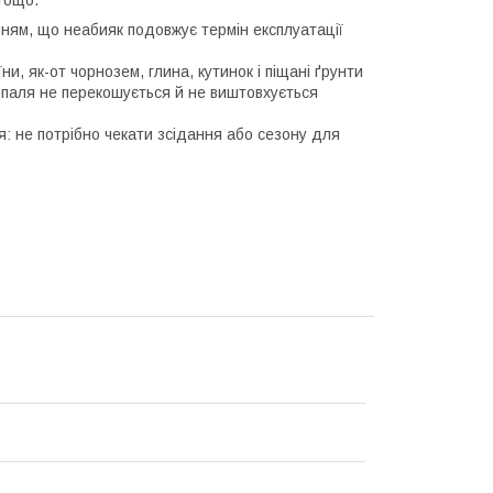
тощо.
ням, що неабияк подовжує термін експлуатації
и, як-от чорнозем, глина, кутинок і піщані ґрунти
і паля не перекошується й не виштовхується
я: не потрібно чекати зсідання або сезону для