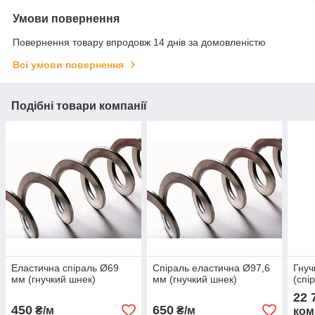
Умови повернення
Повернення товару впродовж 14 днів за домовленістю
Всі умови повернення
Подібні товари компанії
Еластична спіраль Ø69
Спіраль еластична Ø97,6
Гнуч
мм (гнучкий шнек)
мм (гнучкий шнек)
(cпі
22 
450
650
₴/м
₴/м
ком