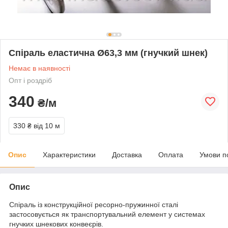
Спіраль еластична Ø63,3 мм (гнучкий шнек)
Немає в наявності
Опт і роздріб
340
₴/м
330 ₴
від 10 м
Опис
Характеристики
Доставка
Оплата
Умови п
Опис
Спіраль із конструкційної ресорно-пружинної сталі
застосовується як транспортувальний елемент у системах
гнучких шнекових конвеєрів.