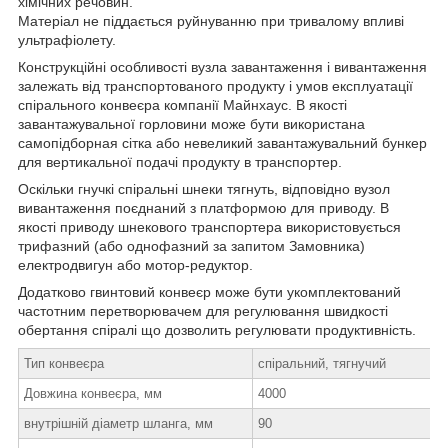
хімічних речовин.
Матеріал не піддається руйнуванню при тривалому впливі
ультрафіолету.
Конструкційні особливості вузла завантаження і вивантаження
залежать від транспортованого продукту і умов експлуатації
спірального конвеєра компанії Майнхаус. В якості
завантажувальної горловини може бути використана
самопідборная сітка або невеликий завантажувальний бункер
для вертикальної подачі продукту в транспортер.
Оскільки гнучкі спіральні шнеки тягнуть, відповідно вузол
вивантаження поєднаний з платформою для приводу. В
якості приводу шнекового транспортера використовується
трифазний (або однофазний за запитом Замовника)
електродвигун або мотор-редуктор.
Додатково гвинтовий конвеєр може бути укомплектований
частотним перетворювачем для регулювання швидкості
обертання спіралі що дозволить регулювати продуктивність.
Тип конвеєра
спіральний, тягнучий
Довжина конвеєра, мм
4000
внутрішній діаметр шланга, мм
90