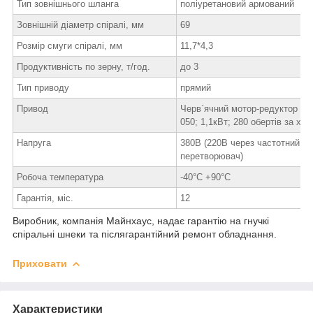
Тип зовнішнього шланга
поліуретановий армований
Зовнішній діаметр спіралі, мм
69
Розмір смуги спіралі, мм
11,7*4,3
Продуктивність по зерну, т/год.
до 3
Тип приводу
прямий
Привод
Черв`ячний мотор-редуктор N
050; 1,1кВт; 280 обертів за хв
Напруга
380В (220В через частотний
перетворювач)
Робоча температура
-40°С +90°С
Гарантія, міс.
12
Виробник, компанія Майнхаус, надає гарантію на гнучкі
спіральні шнеки та післягарантійний ремонт обладнання.
Приховати
Характеристики