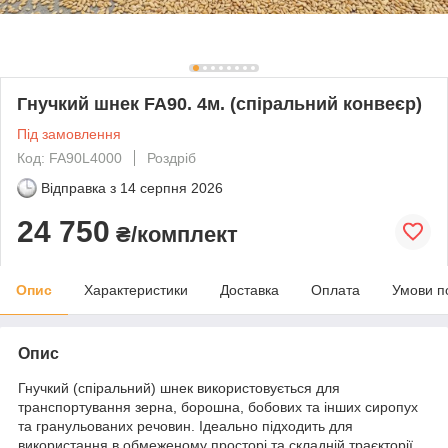
Гнучкий шнек FA90. 4м. (cпіральний конвеєр)
Під замовлення
Код: FA90L4000
Роздріб
Відправка з
14 серпня 2026
24 750
₴/комплект
Опис
Характеристики
Доставка
Оплата
Умови п
Опис
Гнучкий (спіральний) шнек використовується для
транспортування зерна, борошна, бобових та інших сиропух
та гранульованих речовин. Ідеально підходить для
використання в обмеженому просторі та складній траєкторії.