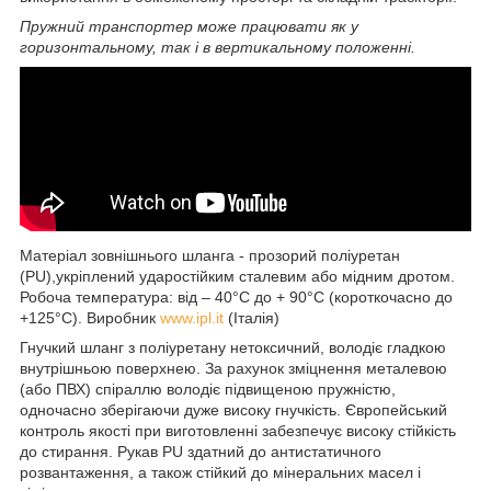
Пружний транспортер може працювати як у
горизонтальному, так і в вертикальному положенні.
Матеріал зовнішнього шланга - прозорий поліуретан
(PU),укріплений ударостійким сталевим або мідним дротом.
Робоча температура: від – 40°С до + 90°С (короткочасно до
+125°С). Виробник
www.ipl.it
(Італія)
Гнучкий шланг з поліуретану нетоксичний, володіє гладкою
внутрішньою поверхнею. За рахунок зміцнення металевою
(або ПВХ) спіраллю володіє підвищеною пружністю,
одночасно зберігаючи дуже високу гнучкість. Європейський
контроль якості при виготовленні забезпечує високу стійкість
до стирання. Рукав PU здатний до антистатичного
розвантаження, а також стійкий до мінеральних масел і