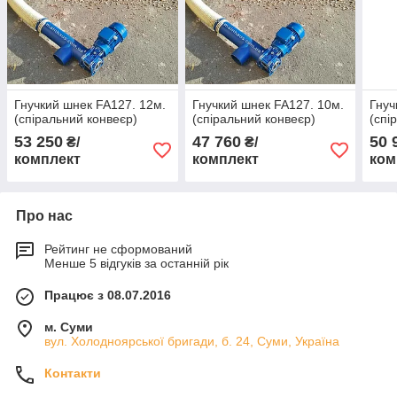
Гнучкий шнек FA127. 12м.
Гнучкий шнек FA127. 10м.
Гнуч
(cпіральний конвеєр)
(cпіральний конвеєр)
(cпі
53 250
47 760
50 
₴/
₴/
комплект
комплект
ком
Про нас
Рейтинг не сформований
Менше 5 відгуків за останній рік
Працює з 08.07.2016
м. Суми
вул. Холодноярської бригади, б. 24, Суми, Україна
Контакти